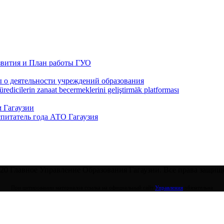
звития и План работы ГУО
 о деятельности учреждений образования
redicilerin zanaat becermeklerini geliştirmäk platforması
 Гагаузии
спитатель года АТО Гагаузия
20 Главное Управление Образования Гагаузии. Все права защищ
При цитировании материалов ссылка на официальный сайт
Управления
обязательна