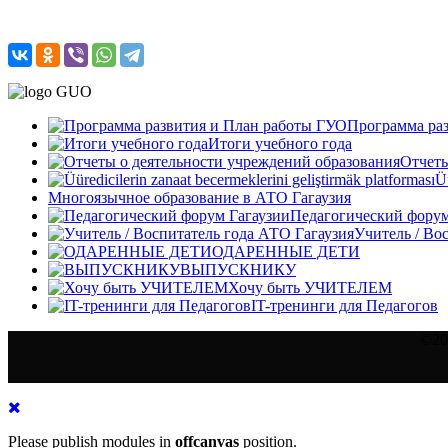
Программа ра
Итоги учебного года
Отчеты
Üü
Многоязычное образование в АТО Гагаузия
Педагогический форум
Учитель / Во
ОДАРЕННЫЕ ДЕТИ
ВЫПУСКНИКУ
Хочу быть УЧИТЕЛЕМ
IT-тренинги для Педагогов
©20
Please publish modules in
offcanvas
position.