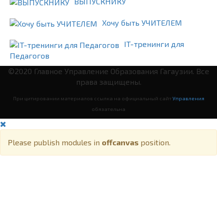
ВЫПУСКНИКУ
Хочу быть УЧИТЕЛЕМ
IT-тренинги для
Педагогов
©2020 Главное Управление Образования Гагаузии. Все
права защищены.
При цитировании материалов ссылка на официальный сайт
Управления
обязательна
Please publish modules in
offcanvas
position.