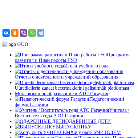
Программа
развития и План работы ГУО
Итоги учебного года
Отчеты о деятельности учреждений образования
Üüredicilerin zanaat becermeklerini geliştirmäk platforması
Многоязычное образование в АТО Гагаузия
Педагогический
форум Гагаузии
Учитель /
Воспитатель года АТО Гагаузия
ОДАРЕННЫЕ ДЕТИ
ВЫПУСКНИКУ
Хочу быть УЧИТЕЛЕМ
IT-тренинги для Педагогов