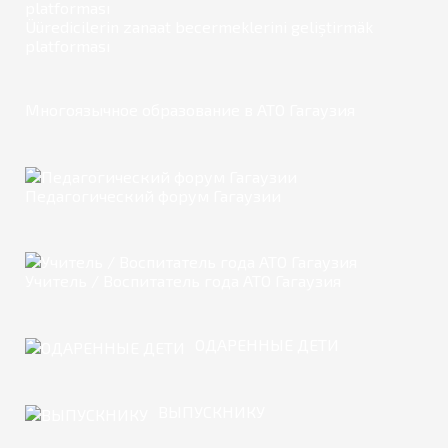
Üüredicilerin zanaat becermeklerini geliştirmäk
platforması
Многоязычное образование в АТО Гагаузия
Педагогический форум Гагаузии
Учитель / Воспитатель года АТО Гагаузия
ОДАРЕННЫЕ ДЕТИ
ВЫПУСКНИКУ