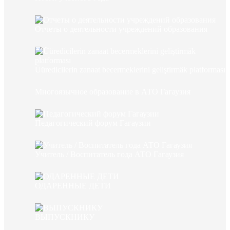
Отчеты о деятельности учреждений образования
Üüredicilerin zanaat becermeklerini geliştirmäk platforması
Многоязычное образование в АТО Гагаузия
Педагогический форум Гагаузии
Учитель / Воспитатель года АТО Гагаузия
ОДАРЕННЫЕ ДЕТИ
ВЫПУСКНИКУ