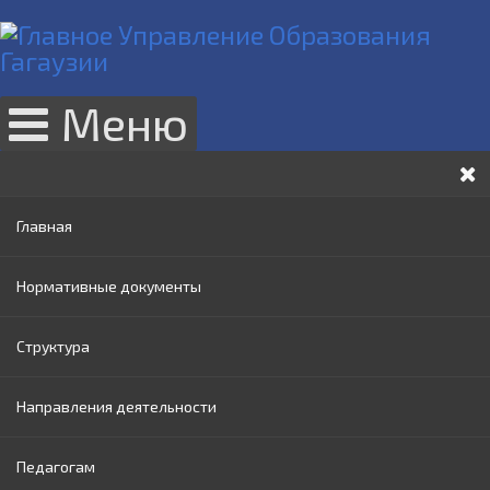
Меню
Главная
Нормативные документы
Структура
Законы РМ
Направления деятельности
Нормативные акты Правительства РМ
Руководство
Педагогам
Нормативные документы МОИ
Административный совет
Раннее образование