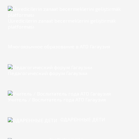
Üüredicilerin zanaat becermeklerini geliştirmäk
platforması
Многоязычное образование в АТО Гагаузия
Педагогический форум Гагаузии
Учитель / Воспитатель года АТО Гагаузия
ОДАРЕННЫЕ ДЕТИ