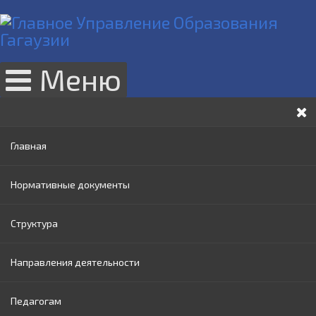
Меню
Главная
Нормативные документы
Структура
Законы РМ
Направления деятельности
Нормативные акты Правительства РМ
Руководство
Педагогам
Нормативные документы МОИ
Административный совет
Раннее образование