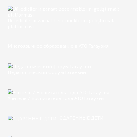
Üüredicilerin zanaat becermeklerini geliştirmäk
platforması
Многоязычное образование в АТО Гагаузия
Педагогический форум Гагаузии
Учитель / Воспитатель года АТО Гагаузия
ОДАРЕННЫЕ ДЕТИ