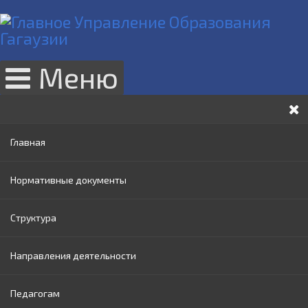
Меню
Главная
Нормативные документы
Структура
Законы РМ
Направления деятельности
Нормативные акты Правительства РМ
Руководство
Педагогам
Нормативные документы МОИ
Административный совет
Раннее образование