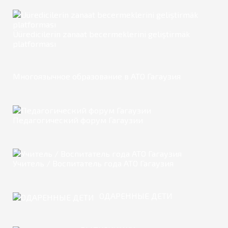
Üüredicilerin zanaat becermeklerini geliştirmäk
platforması
Многоязычное образование в АТО Гагаузия
Педагогический форум Гагаузии
Учитель / Воспитатель года АТО Гагаузия
ОДАРЕННЫЕ ДЕТИ