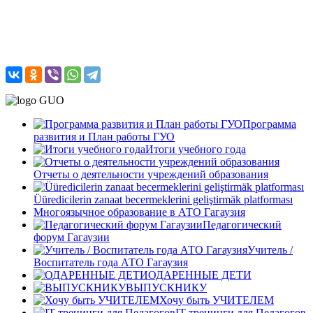
Программа
развития и План работы ГУО
Итоги учебного года
Отчеты о деятельности учреждений образования
Üüredicilerin zanaat becermeklerini geliştirmäk platforması
Многоязычное образование в АТО Гагаузия
Педагогический
форум Гагаузии
Учитель /
Воспитатель года АТО Гагаузия
ОДАРЕННЫЕ ДЕТИ
ВЫПУСКНИКУ
Хочу быть УЧИТЕЛЕМ
IT-тренинги для Педагогов