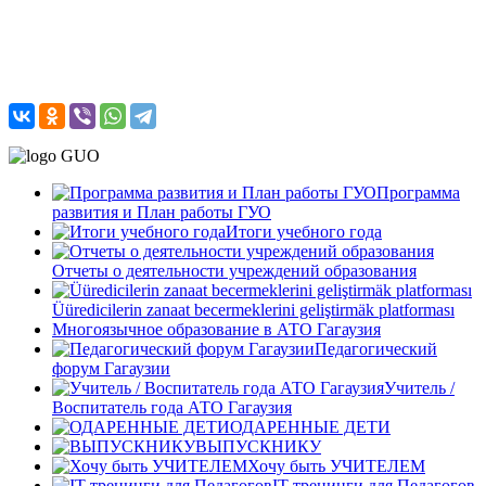
Программа
развития и План работы ГУО
Итоги учебного года
Отчеты о деятельности учреждений образования
Üüredicilerin zanaat becermeklerini geliştirmäk platforması
Многоязычное образование в АТО Гагаузия
Педагогический
форум Гагаузии
Учитель /
Воспитатель года АТО Гагаузия
ОДАРЕННЫЕ ДЕТИ
ВЫПУСКНИКУ
Хочу быть УЧИТЕЛЕМ
IT-тренинги для Педагогов