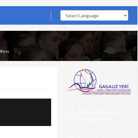
Фото
Программа развития
и План работы ГУО