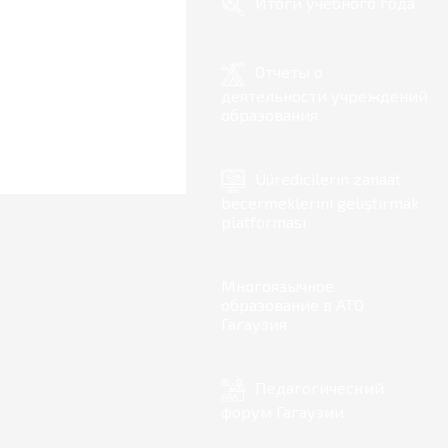
Итоги учебного года
Отчеты о
деятельности учреждений
образования
Üüredicilerin zanaat
becermeklerini geliştirmäk
platforması
Многоязычное
образование в АТО
Гагаузия
Педагогический
форум Гагаузии