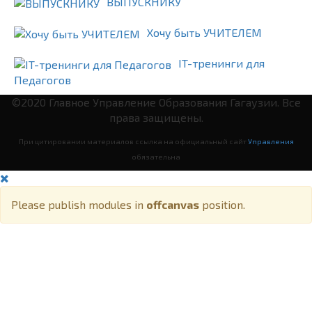
ВЫПУСКНИКУ
Хочу быть УЧИТЕЛЕМ
IT-тренинги для
Педагогов
©2020 Главное Управление Образования Гагаузии. Все
права защищены.
При цитировании материалов ссылка на официальный сайт
Управления
обязательна
Please publish modules in
offcanvas
position.