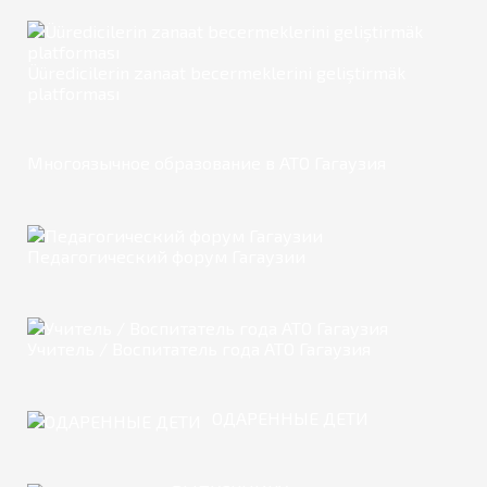
Üüredicilerin zanaat becermeklerini geliştirmäk
platforması
Многоязычное образование в АТО Гагаузия
Педагогический форум Гагаузии
Учитель / Воспитатель года АТО Гагаузия
ОДАРЕННЫЕ ДЕТИ