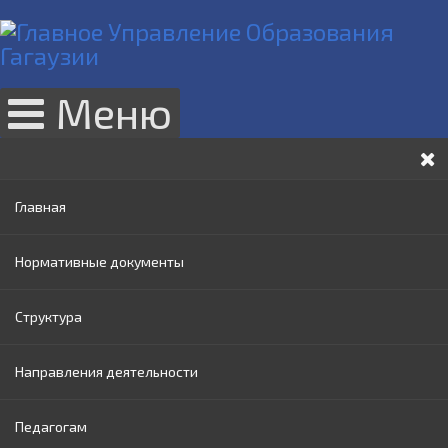
Меню
Главная
Нормативные документы
Структура
Законы РМ
Направления деятельности
Нормативные акты Правительства РМ
Руководство
Педагогам
Нормативные документы МОИ
Административный совет
Раннее образование