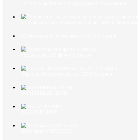
Отчеты о деятельности учреждений образования
Üüredicilerin zanaat becermeklerini geliştirmäk platforması
Многоязычное образование в АТО Гагаузия
Педагогический форум Гагаузии
Учитель / Воспитатель года АТО Гагаузия
ОДАРЕННЫЕ ДЕТИ
ВЫПУСКНИКУ
Хочу быть УЧИТЕЛЕМ