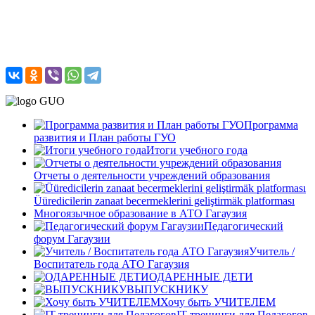
Программа
развития и План работы ГУО
Итоги учебного года
Отчеты о деятельности учреждений образования
Üüredicilerin zanaat becermeklerini geliştirmäk platforması
Многоязычное образование в АТО Гагаузия
Педагогический
форум Гагаузии
Учитель /
Воспитатель года АТО Гагаузия
ОДАРЕННЫЕ ДЕТИ
ВЫПУСКНИКУ
Хочу быть УЧИТЕЛЕМ
IT-тренинги для Педагогов