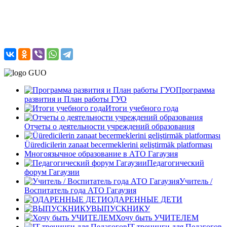
Программа
развития и План работы ГУО
Итоги учебного года
Отчеты о деятельности учреждений образования
Üüredicilerin zanaat becermeklerini geliştirmäk platforması
Многоязычное образование в АТО Гагаузия
Педагогический
форум Гагаузии
Учитель /
Воспитатель года АТО Гагаузия
ОДАРЕННЫЕ ДЕТИ
ВЫПУСКНИКУ
Хочу быть УЧИТЕЛЕМ
IT-тренинги для Педагогов