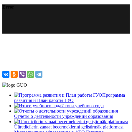
Error
Программа
развития и План работы ГУО
Итоги учебного года
Отчеты о деятельности учреждений образования
Üüredicilerin zanaat becermeklerini geliştirmäk platforması