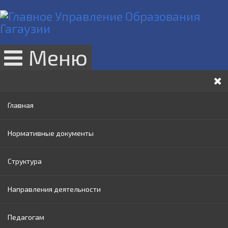
Меню
Главная
Нормативные документы
Структура
Законы РМ
Направления деятельности
Нормативные акты Правительства РМ
Руководство
Педагогам
Нормативные документы МОИ
Административный совет
Раннее образование