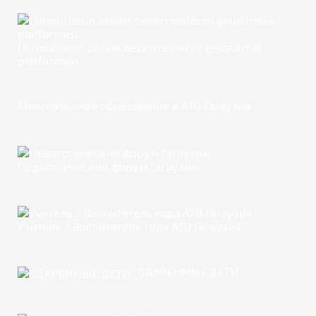
Üüredicilerin zanaat becermeklerini geliştirmäk
platforması
Многоязычное образование в АТО Гагаузия
Педагогический форум Гагаузии
Учитель / Воспитатель года АТО Гагаузия
ОДАРЕННЫЕ ДЕТИ