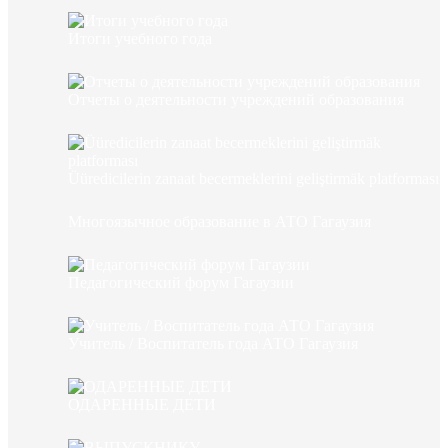
Итоги учебного года
Отчеты о деятельности учреждений образования
Üüredicilerin zanaat becermeklerini geliştirmäk platforması
Многоязычное образование в АТО Гагаузия
Педагогический форум Гагаузии
Учитель / Воспитатель года АТО Гагаузия
ОДАРЕННЫЕ ДЕТИ