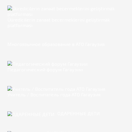
Üüredicilerin zanaat becermeklerini geliştirmäk
platforması
Многоязычное образование в АТО Гагаузия
Педагогический форум Гагаузии
Учитель / Воспитатель года АТО Гагаузия
ОДАРЕННЫЕ ДЕТИ