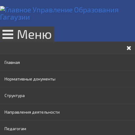
Меню
Главная
Нормативные документы
Структура
Законы РМ
Направления деятельности
Нормативные акты Правительства РМ
Руководство
Педагогам
Нормативные документы МОИ
Административный совет
Раннее образование