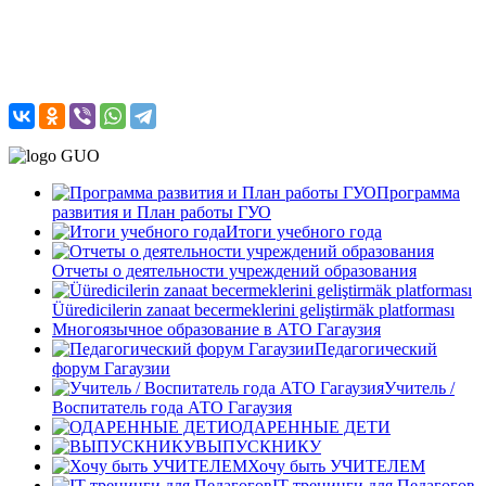
Программа
развития и План работы ГУО
Итоги учебного года
Отчеты о деятельности учреждений образования
Üüredicilerin zanaat becermeklerini geliştirmäk platforması
Многоязычное образование в АТО Гагаузия
Педагогический
форум Гагаузии
Учитель /
Воспитатель года АТО Гагаузия
ОДАРЕННЫЕ ДЕТИ
ВЫПУСКНИКУ
Хочу быть УЧИТЕЛЕМ
IT-тренинги для Педагогов