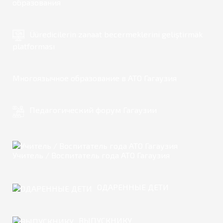
образования
Üüredicilerin zanaat becermeklerini geliştirmäk
platforması
Многоязычное образование в АТО Гагаузия
Педагогический форум Гагаузии
Учитель / Воспитатель года АТО Гагаузия
ОДАРЕННЫЕ ДЕТИ
ВЫПУСКНИКУ