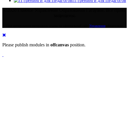
IT-тренинги для Педагогов
©2020 Главное Управление Образования Гагаузии. Все права
защищены.
При цитировании материалов ссылка на официальный сайт
Управления
обязательна
Please publish modules in
offcanvas
position.