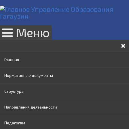
Меню
Главная
Нормативные документы
Структура
Законы РМ
Направления деятельности
Нормативные акты Правительства РМ
Руководство
Педагогам
Нормативные документы МОИ
Административный совет
Раннее образование