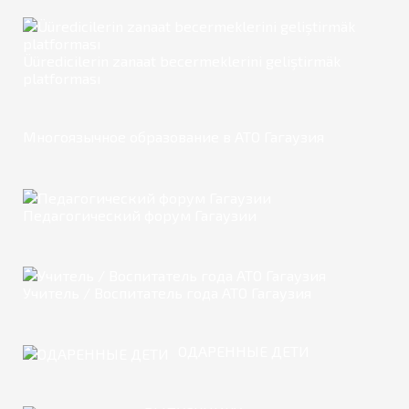
Üüredicilerin zanaat becermeklerini geliştirmäk
platforması
Многоязычное образование в АТО Гагаузия
Педагогический форум Гагаузии
Учитель / Воспитатель года АТО Гагаузия
ОДАРЕННЫЕ ДЕТИ