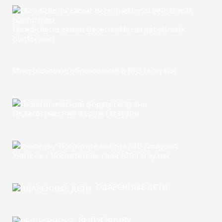
Üüredicilerin zanaat becermeklerini geliştirmäk
platforması
Многоязычное образование в АТО Гагаузия
Педагогический форум Гагаузии
Учитель / Воспитатель года АТО Гагаузия
ОДАРЕННЫЕ ДЕТИ
ВЫПУСКНИКУ