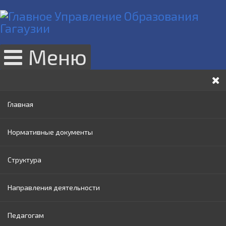
Меню
Главная
Нормативные документы
Структура
Законы РМ
Направления деятельности
Нормативные акты Правительства РМ
Руководство
Педагогам
Нормативные документы МОИ
Административный совет
Раннее образование