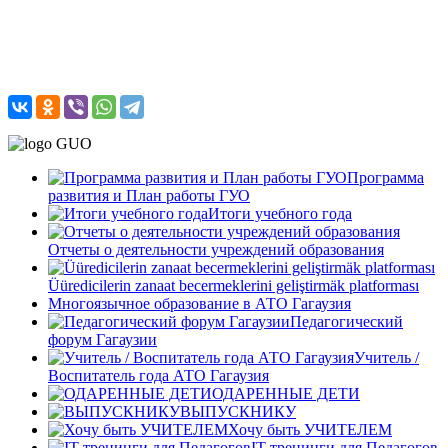
Программа
развития и План работы ГУО
Итоги учебного года
Отчеты о деятельности учреждений образования
Üüredicilerin zanaat becermeklerini geliştirmäk platforması
Многоязычное образование в АТО Гагаузия
Педагогический
форум Гагаузии
Учитель /
Воспитатель года АТО Гагаузия
ОДАРЕННЫЕ ДЕТИ
ВЫПУСКНИКУ
Хочу быть УЧИТЕЛЕМ
IT-тренинги для Педагогов