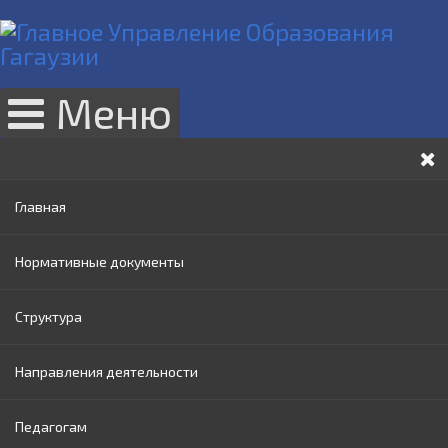
Меню
Главная
Нормативные документы
Структура
Законы РМ
Направления деятельности
Нормативные акты Правительства РМ
Руководство
Педагогам
Нормативные документы МОИ
Административный совет
Раннее образование