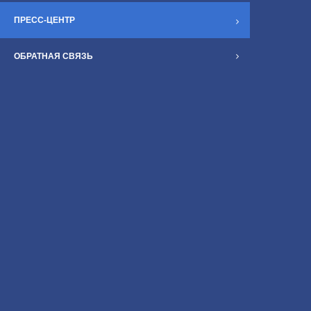
ПРЕСС-ЦЕНТР
ОБРАТНАЯ СВЯЗЬ