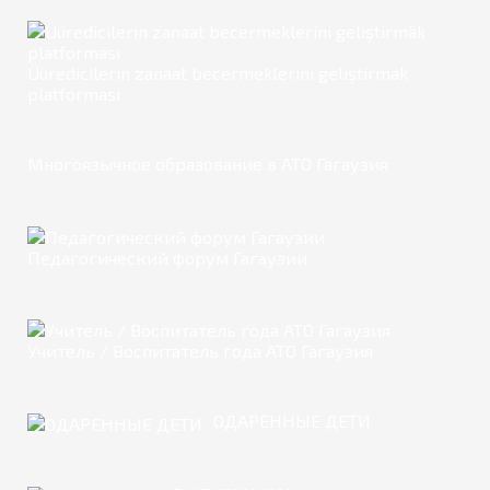
Üüredicilerin zanaat becermeklerini geliştirmäk
platforması
Многоязычное образование в АТО Гагаузия
Педагогический форум Гагаузии
Учитель / Воспитатель года АТО Гагаузия
ОДАРЕННЫЕ ДЕТИ