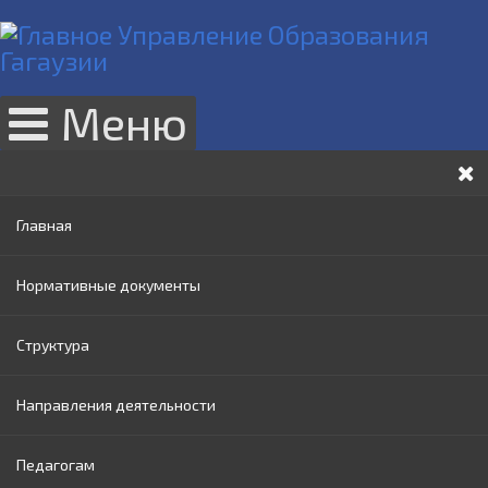
Меню
Главная
Нормативные документы
Структура
Законы РМ
Направления деятельности
Нормативные акты Правительства РМ
Руководство
Педагогам
Нормативные документы МОИ
Административный совет
Раннее образование