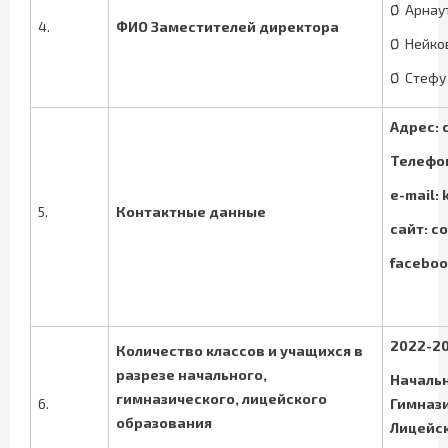
Ø
Арнау
4.
ФИО Заместителей директора
Ø
Нейко
Ø
Стефу
Адрес: 
Телефон
e
-
mail
:
5.
Контактные данные
сайт
: c
faceboo
2022-20
Количество классов и учащихся в
разрезе начального,
Начальн
гимназического, лицейского
6.
Гимнази
образования
Лицейск