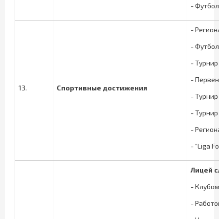
- Футбол
- Регион
- Футбол
- Турнир
- Первен
13.
Спортивные достижения
- Турнир
- Турнир
- Регио
- “Liga 
Лицей с
- Клубо
- Работо