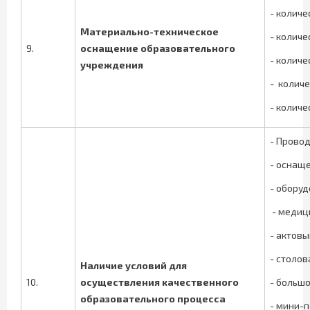
- количе
Материально-техническое
- количе
9.
оснащение образовательного
- количе
учреждения
- количе
- колич
- Провод
- оснащ
- обору
- медиц
- актовы
- столов
Наличие условий для
10.
осуществления качественного
- больш
образовательного процесса
- мини-