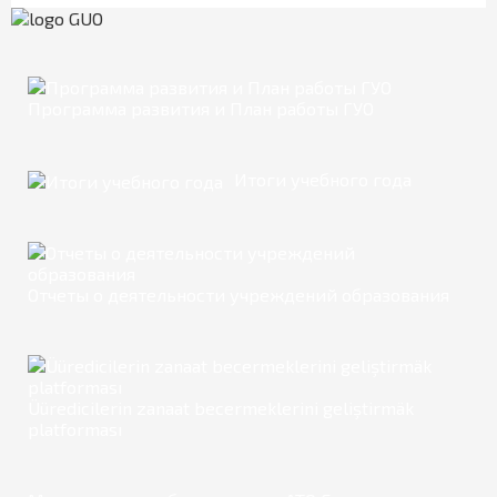
Программа развития и План работы ГУО
Итоги учебного года
Отчеты о деятельности учреждений образования
Üüredicilerin zanaat becermeklerini geliştirmäk
platforması