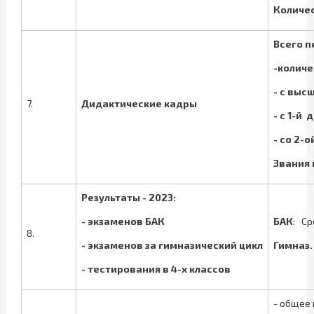
Количес
Всего п
-количе
- с
высш
7.
Дидактические кадры
- с
1-й 
-
со 2-
Звания 
Результаты - 2023:
- экзаменов БАК
БАК
: Ср
8.
- экзаменов за гимназический цикл
Гимназ.
- тестирования в 4-х классов
- общее 