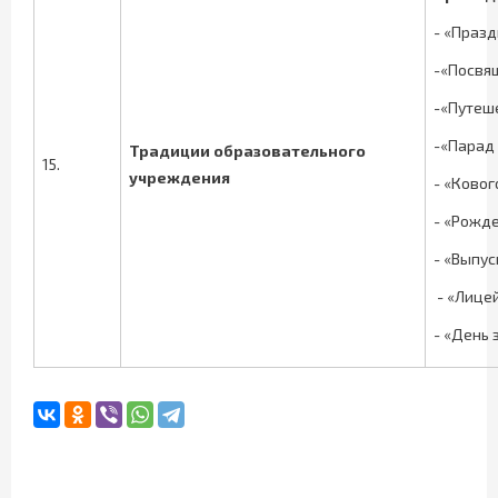
- «Праз
-«Посвя
-«Путеш
-«Парад
Традиции образовательного
15.
учреждения
- «Ково
- «Рожд
- «Выпус
- «Лице
- «День 