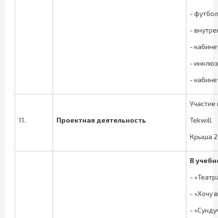
- футбо
- внутре
- кабине
- инклю
- кабине
Участие
11.
Проектная деятельность
Tekwill
Крыша 2 
В учеб
- «Театр
- «Хочу 
- «Сунду