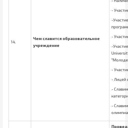
- Наличи
- Участи
-Участи
програм
- Участ
Чем славится
образовательное
14.
учреждение
-Участие
Universi
"Молодеж
- Участи
- Лицей
- Слави
категори
- Славим
олимпиа
Провед