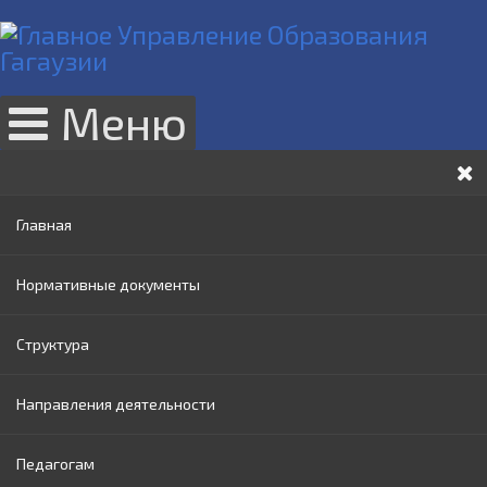
Меню
Главная
Нормативные документы
Структура
Законы РМ
Направления деятельности
Нормативные акты Правительства РМ
Руководство
Педагогам
Нормативные документы МОИ
Административный совет
Раннее образование