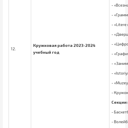
- «Всезн
- «Грам
- «Litere
- «Двер
- «Циф
Кружковая работа 2023-2024
12.
учебный год
- «Граф
- «Зани
- «Istori
- «Muzeу
- Кружо
Секции:
- Баскет
- Волей