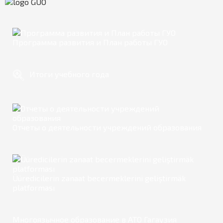
Программа развития и План работы ГУО
Итоги учебного года
Отчеты о деятельности учреждений образования
Üüredicilerin zanaat becermeklerini geliştirmäk
platforması
Многоязычное образование в АТО Гагаузия