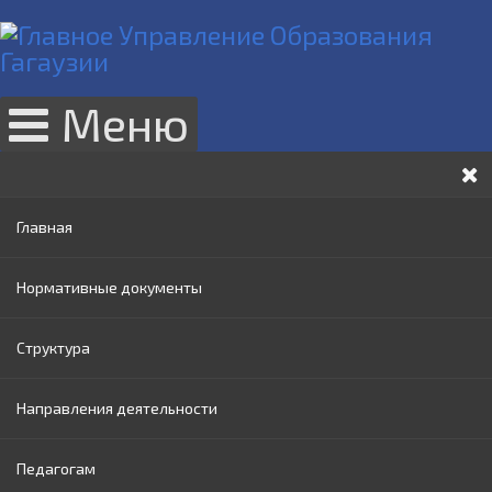
Меню
Главная
Нормативные документы
Структура
Законы РМ
Направления деятельности
Нормативные акты Правительства РМ
Руководство
Педагогам
Нормативные документы МОИ
Административный совет
Раннее образование