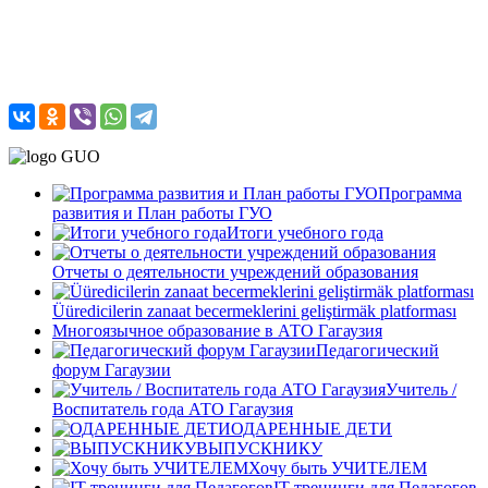
Программа
развития и План работы ГУО
Итоги учебного года
Отчеты о деятельности учреждений образования
Üüredicilerin zanaat becermeklerini geliştirmäk platforması
Многоязычное образование в АТО Гагаузия
Педагогический
форум Гагаузии
Учитель /
Воспитатель года АТО Гагаузия
ОДАРЕННЫЕ ДЕТИ
ВЫПУСКНИКУ
Хочу быть УЧИТЕЛЕМ
IT-тренинги для Педагогов