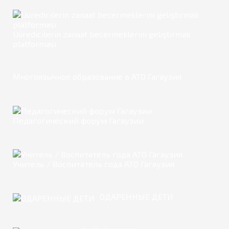
Üüredicilerin zanaat becermeklerini geliştirmäk
platforması
Многоязычное образование в АТО Гагаузия
Педагогический форум Гагаузии
Учитель / Воспитатель года АТО Гагаузия
ОДАРЕННЫЕ ДЕТИ