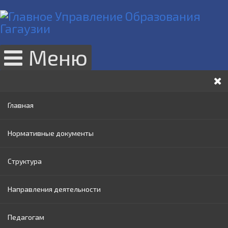
Меню
Главная
Нормативные документы
Структура
Законы РМ
Направления деятельности
Нормативные акты Правительства РМ
Руководство
Педагогам
Нормативные документы МОИ
Административный совет
Раннее образование