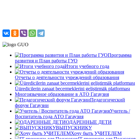
Программа
развития и План работы ГУО
Итоги учебного года
Отчеты о деятельности учреждений образования
Üüredicilerin zanaat becermeklerini geliştirmäk platforması
Многоязычное образование в АТО Гагаузия
Педагогический
форум Гагаузии
Учитель /
Воспитатель года АТО Гагаузия
ОДАРЕННЫЕ ДЕТИ
ВЫПУСКНИКУ
Хочу быть УЧИТЕЛЕМ
IT-тренинги для Педагогов