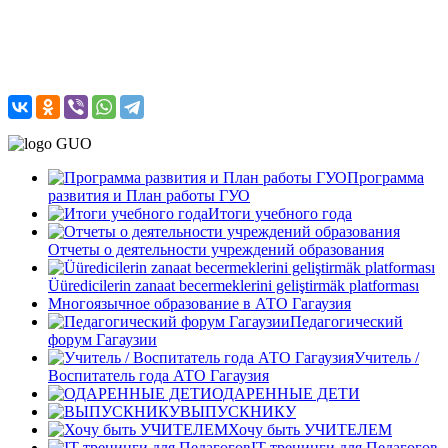
Программа
развития и План работы ГУО
Итоги учебного года
Отчеты о деятельности учреждений образования
Üüredicilerin zanaat becermeklerini geliştirmäk platforması
Многоязычное образование в АТО Гагаузия
Педагогический
форум Гагаузии
Учитель /
Воспитатель года АТО Гагаузия
ОДАРЕННЫЕ ДЕТИ
ВЫПУСКНИКУ
Хочу быть УЧИТЕЛЕМ
IT-тренинги для Педагогов