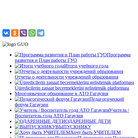
Программа
развития и План работы ГУО
Итоги учебного года
Отчеты о деятельности учреждений образования
Üüredicilerin zanaat becermeklerini geliştirmäk platforması
Многоязычное образование в АТО Гагаузия
Педагогический
форум Гагаузии
Учитель /
Воспитатель года АТО Гагаузия
ОДАРЕННЫЕ ДЕТИ
ВЫПУСКНИКУ
Хочу быть УЧИТЕЛЕМ
IT-тренинги для Педагогов