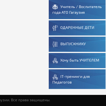
Учитель / Воспитатель
года АТО Гагаузия
ОДАРЕННЫЕ ДЕТИ
ВЫПУСКНИКУ
Хочу быть УЧИТЕЛЕМ
IT-тренинги для
Педагогов
аузии. Все права защищены.