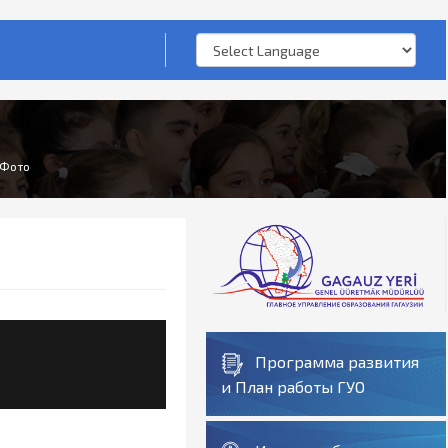
Фото
Программа развития
и План работы ГУО