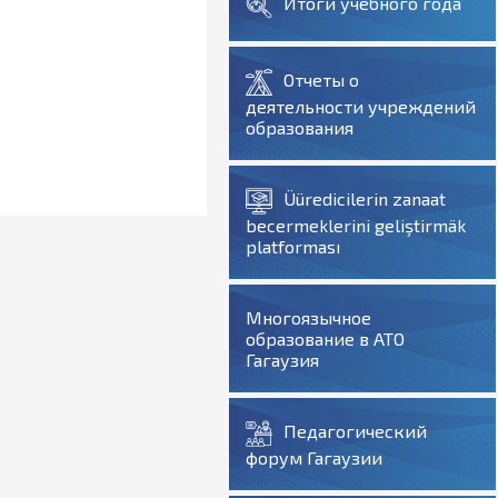
Итоги учебного года
Отчеты о
деятельности учреждений
образования
Üüredicilerin zanaat
becermeklerini geliştirmäk
platforması
Многоязычное
образование в АТО
Гагаузия
Педагогический
форум Гагаузии