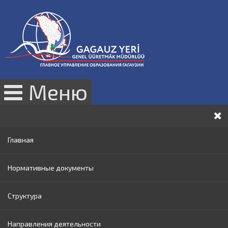
Меню
Главная
Нормативные документы
Структура
Законы РМ
Направления деятельности
Нормативные акты Правительства РМ
Руководство