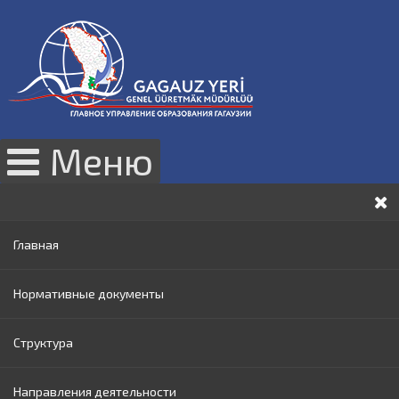
Меню
Главная
Нормативные документы
Структура
Законы РМ
Направления деятельности
Нормативные акты Правительства РМ
Руководство