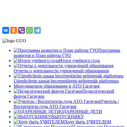
Программа
развития и План работы ГУО
Итоги учебного года
Отчеты о деятельности учреждений образования
Üüredicilerin zanaat becermeklerini geliştirmäk platforması
Многоязычное образование в АТО Гагаузия
Педагогический
форум Гагаузии
Учитель /
Воспитатель года АТО Гагаузия
ОДАРЕННЫЕ ДЕТИ
ВЫПУСКНИКУ
Хочу быть УЧИТЕЛЕМ
IT-тренинги для Педагогов