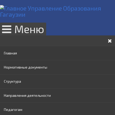
Меню
Главная
Нормативные документы
Структура
Законы РМ
Направления деятельности
Нормативные акты Правительства РМ
Руководство
Педагогам
Нормативные документы МОИ
Административный совет
Раннее образование