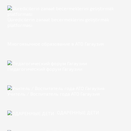
Üüredicilerin zanaat becermeklerini geliştirmäk
platforması
Многоязычное образование в АТО Гагаузия
Педагогический форум Гагаузии
Учитель / Воспитатель года АТО Гагаузия
ОДАРЕННЫЕ ДЕТИ