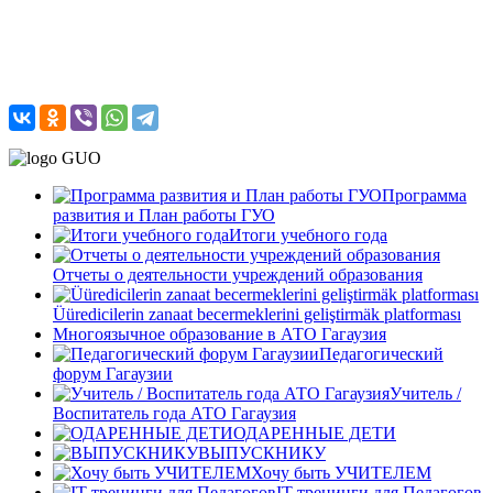
Программа
развития и План работы ГУО
Итоги учебного года
Отчеты о деятельности учреждений образования
Üüredicilerin zanaat becermeklerini geliştirmäk platforması
Многоязычное образование в АТО Гагаузия
Педагогический
форум Гагаузии
Учитель /
Воспитатель года АТО Гагаузия
ОДАРЕННЫЕ ДЕТИ
ВЫПУСКНИКУ
Хочу быть УЧИТЕЛЕМ
IT-тренинги для Педагогов