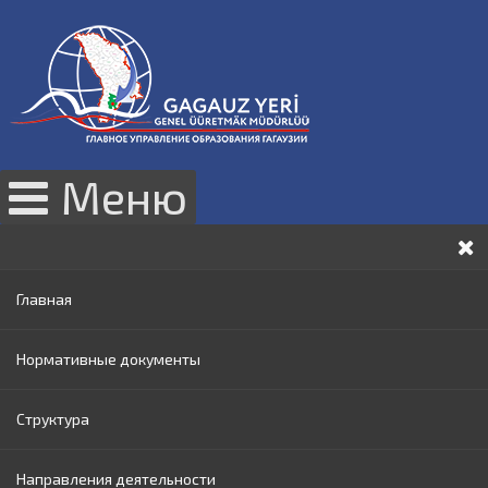
Меню
Главная
Нормативные документы
Структура
Законы РМ
Направления деятельности
Нормативные акты Правительства РМ
Руководство