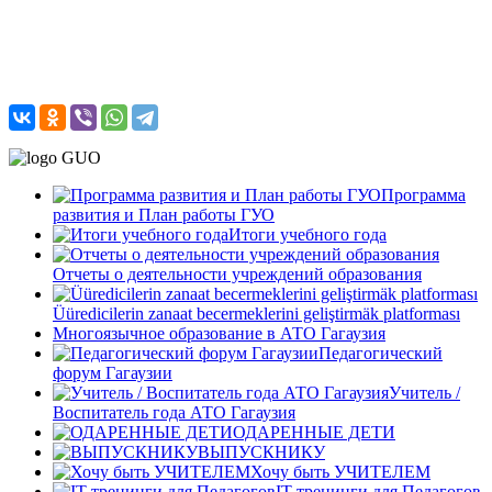
Программа
развития и План работы ГУО
Итоги учебного года
Отчеты о деятельности учреждений образования
Üüredicilerin zanaat becermeklerini geliştirmäk platforması
Многоязычное образование в АТО Гагаузия
Педагогический
форум Гагаузии
Учитель /
Воспитатель года АТО Гагаузия
ОДАРЕННЫЕ ДЕТИ
ВЫПУСКНИКУ
Хочу быть УЧИТЕЛЕМ
IT-тренинги для Педагогов