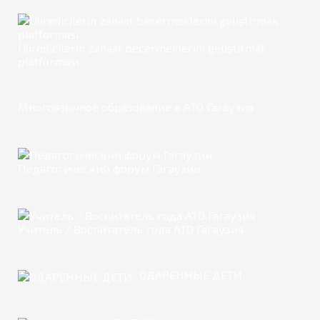
Üüredicilerin zanaat becermeklerini geliştirmäk
platforması
Многоязычное образование в АТО Гагаузия
Педагогический форум Гагаузии
Учитель / Воспитатель года АТО Гагаузия
ОДАРЕННЫЕ ДЕТИ