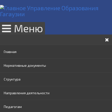
Меню
Главная
Нормативные документы
Структура
Законы РМ
Направления деятельности
Нормативные акты Правительства РМ
Руководство
Педагогам
Нормативные документы МОИ
Административный совет
Раннее образование