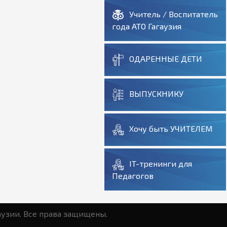
Учитель / Воспитатель
года АТО Гагаузия
ОДАРЕННЫЕ ДЕТИ
ВЫПУСКНИКУ
Хочу быть УЧИТЕЛЕМ
IT-тренинги для
Педагогов
аузии. Все права защищены.