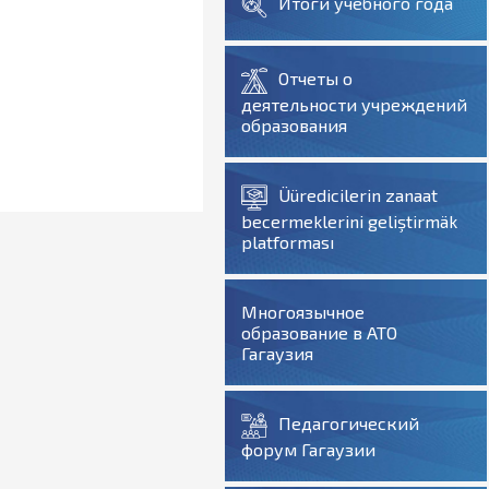
Итоги учебного года
Отчеты о
деятельности учреждений
образования
Üüredicilerin zanaat
becermeklerini geliştirmäk
platforması
Многоязычное
образование в АТО
Гагаузия
Педагогический
форум Гагаузии