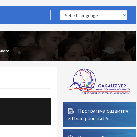
Фото
Программа развития
и План работы ГУО