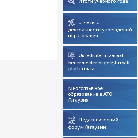
Итоги учебного года
Отчеты о
деятельности учреждений
образования
Üüredicilerin zanaat
becermeklerini geliştirmäk
platforması
Многоязычное
образование в АТО
Гагаузия
Педагогический
форум Гагаузии