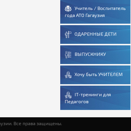
Учитель / Воспитатель
года АТО Гагаузия
ОДАРЕННЫЕ ДЕТИ
ВЫПУСКНИКУ
Хочу быть УЧИТЕЛЕМ
IT-тренинги для
Педагогов
аузии. Все права защищены.