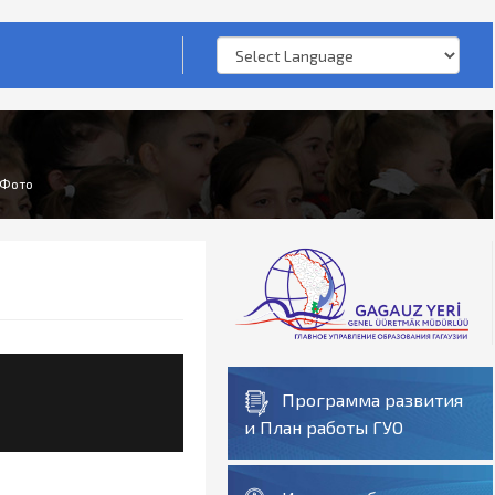
Фото
Программа развития
и План работы ГУО