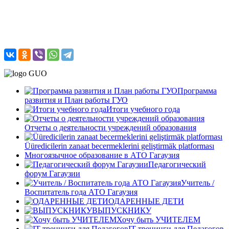
Программа
развития и План работы ГУО
Итоги учебного года
Отчеты о деятельности учреждений образования
Üüredicilerin zanaat becermeklerini geliştirmäk platforması
Многоязычное образование в АТО Гагаузия
Педагогический
форум Гагаузии
Учитель /
Воспитатель года АТО Гагаузия
ОДАРЕННЫЕ ДЕТИ
ВЫПУСКНИКУ
Хочу быть УЧИТЕЛЕМ
IT-тренинги для Педагогов