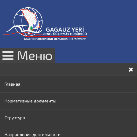
Меню
Главная
Нормативные документы
Структура
Законы РМ
Направления деятельности
Нормативные акты Правительства РМ
Руководство