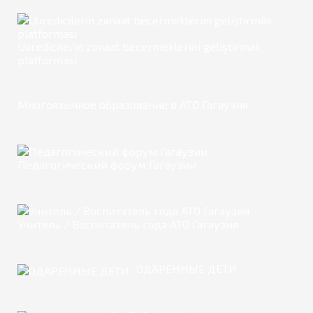
Üüredicilerin zanaat becermeklerini geliştirmäk
platforması
Многоязычное образование в АТО Гагаузия
Педагогический форум Гагаузии
Учитель / Воспитатель года АТО Гагаузия
ОДАРЕННЫЕ ДЕТИ