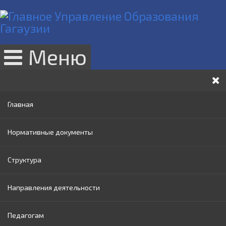
Меню
Главная
Нормативные документы
Структура
Законы РМ
Направления деятельности
Нормативные акты Правительства РМ
Руководство
Педагогам
Нормативные документы МОИ
Административный совет
Раннее образование